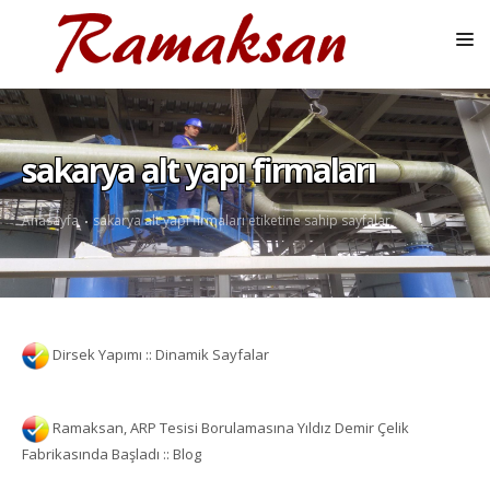
ANASAYFA
KURUMSAL
sakarya alt yapı firmaları
HIZMETLER
Anasayfa
sakarya alt yapı firmaları etiketine sahip sayfalar
ÜRÜNLER
REFERANSLAR
EKIPMAN PARKURU
Dirsek Yapımı :: Dinamik Sayfalar
BLOG
GALERI
Ramaksan, ARP Tesisi Borulamasına Yıldız Demir Çelik
İLETIŞIM
Fabrikasında Başladı :: Blog